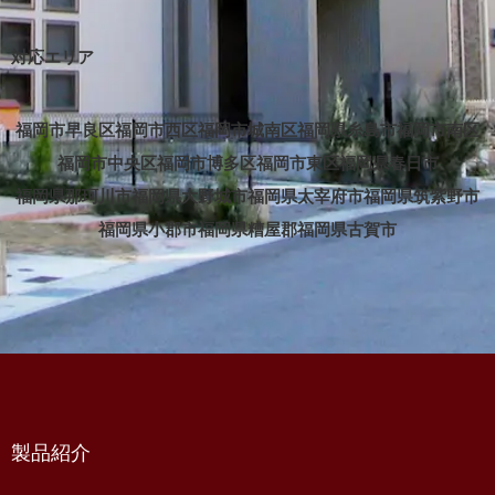
対応エリア
福岡市早良区
福岡市西区
福岡市城南区
福岡県糸島市
福岡市南区
福岡市中央区
福岡市博多区
福岡市東区
福岡県春日市
福岡県那珂川市
福岡県大野城市
福岡県太宰府市
福岡県筑紫野市
福岡県小郡市
福岡県糟屋郡
福岡県古賀市
製品紹介