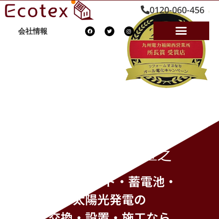
0120-060-456
会社情報
株式会社エコテックス
代表取締役
伊佐 宣之
エコキュート・蓄電池・
太陽光発電の
交換・設置・施工なら