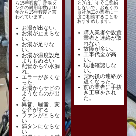
ら15年程度、貯湯タ
ときは、すぐに契約
ンクの耐用年数は10
しないで、お近くの
年から15年程度と言
自社施工の業者に一
われています。
度ご相談することを
おすすめします。
お湯が出ない。
購入業者や設置
お湯が止まらな
業者と連絡が取
い。
れない
お湯が足りな
故障が多い。
い。
工事代金が高
お湯が温度設定
い。
よりもぬるい。
現地確認しな
配管からの水漏
い。
れ。
契約後の連絡が
エラーが多くな
遅くなった。
った。
前の業者に手抜
お湯からサビの
き工事をされ
ようなものが出
た。
る。
異音、騒音、変
な音がする
ファンが回らな
い
満タンにならな
い