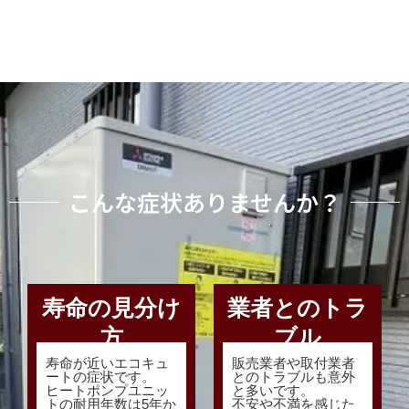
こんな症状ありませんか？
寿命の見分け
業者とのトラ
方
ブル
寿命が近いエコキュ
販売業者や取付業者
ートの症状です。
とのトラブルも意外
ヒートポンプユニッ
と多いです。
トの耐用年数は5年か
不安や不満を感じた