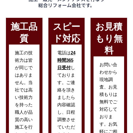
総合リフォーム会社です。
施工品
スピー
お見積
質
ド対応
もり無
料
施工の技
電話は
24
術力は皆
時間365
お問い合
が同じで
日受付
し
わせから
はありま
ておりま
現地調
せん。当
す。ご連
査、お見
社では高
絡を頂き
積もりは
い技術力
ましたら
無料でご
を持った
内容確認
対応して
職人が品
し、日程
おりま
質の高い
調整させ
す。お気
施工を行
ていただ
軽にご相