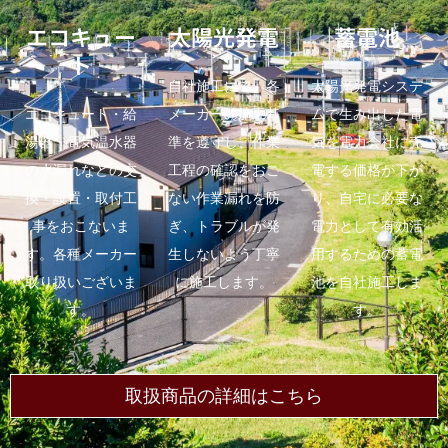
エコキュー
太陽光発電
蓄電池
ト
自社施工にて、各
太陽光発電システ
エコキュート・給
メーカーの施工基
ムで生み出した電
湯器・電気温水器
準を遵守し、作業
気を電力会社に売
の水漏れなどの交
工程の確認をおこ
電する価格が下が
換・設置・取付工
ない作業漏れを防
り、自宅に必要な
事をおこないま
ぎ、トラブルが発
電力として有効活
す。各種メーカー
生しないよう丁寧
用するための蓄電
取り扱いございま
に施工します。
池を自社施工しま
す。
す。
取扱商品の詳細はこちら