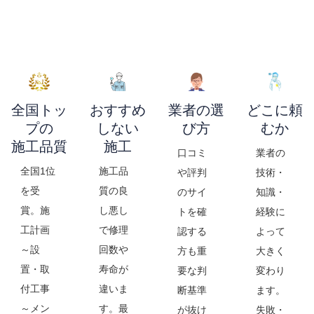
全国トッ
おすすめ
業者の選
どこに頼
プの
しない
び方
むか
施工品質
施工
口コミ
業者の
全国1位
施工品
や評判
技術・
を受
質の良
のサイ
知識・
賞。施
し悪し
トを確
経験に
工計画
で修理
認する
よって
～設
回数や
方も重
大きく
置・取
寿命が
要な判
変わり
付工事
違いま
断基準
ます。
～メン
す。最
が抜け
失敗・