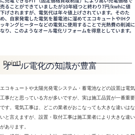
に売電できるFIT（固定価格買取制度）により高い売電価格で
売ることができていましたが10年経つと終わり7円/kwhに値
下げされますが、電気代は年々値上げされています。そのた
め、自家発電した電気を蓄電池に溜めてエコキュートやIHク
ッキングヒーターなどの電気に使用することで光熱費の削減に
なり、このようなオール電化リフォームを得意としています。
Point1
オール電化の知識が豊富
エコキュートや太陽光発電システム・蓄電池などの設置は電気
工事だと思っている方が多いですが、実は施工品質が一番重要
です。電気工事は、どこの業者がおこなっても大きな違いはな
いと言えますが、設置・取付工事は施工業者により大きな違い
があります。