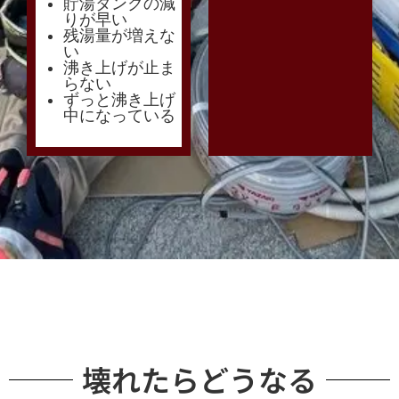
貯湯タンクの減
りが早い
残湯量が増えな
い
沸き上げが止ま
らない
ずっと沸き上げ
中になっている
壊れたらどうなる