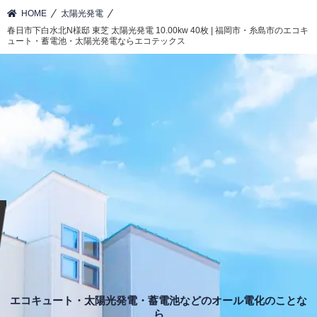
⁄
⁄
HOME
太陽光発電
春日市下白水北N様邸 東芝 太陽光発電 10.00kw 40枚 | 福岡市・糸島市のエコキ
ュート・蓄電池・太陽光発電ならエコテックス
エコキュート・太陽光発電・蓄電池などのオール電化のことな
ら