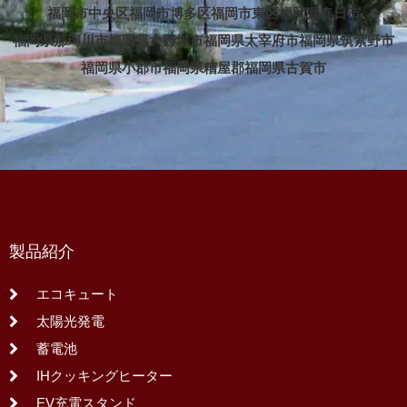
福岡市中央区
福岡市博多区
福岡市東区
福岡県春日市
福岡県那珂川市
福岡県大野城市
福岡県太宰府市
福岡県筑紫野市
福岡県小郡市
福岡県糟屋郡
福岡県古賀市
製品紹介
エコキュート
太陽光発電
蓄電池
IHクッキングヒーター
EV充電スタンド