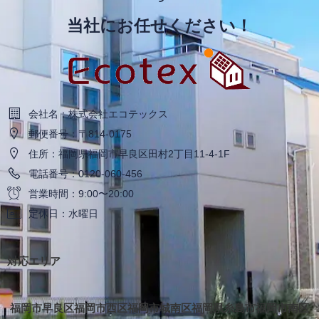
当社にお任せください！
会社名：株式会社エコテックス
郵便番号：〒814-0175
住所：福岡県福岡市早良区田村2丁目11-4-1F
電話番号：0120-060-456
営業時間：9:00〜20:00
定休日：水曜日
対応エリア
福岡市早良区
福岡市西区
福岡市城南区
福岡県糸島市
福岡市南区