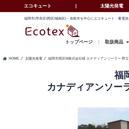
エコキュート
太陽光発電
福岡市(早良区/西区/城南区)・糸島市を中心にエコキュート・蓄
トップページ
取扱商品
⁄
⁄
HOME
太陽光発電
福岡市西区M株式会社様 カナディアンソーラー 野立て
福
カナディアンソーラー