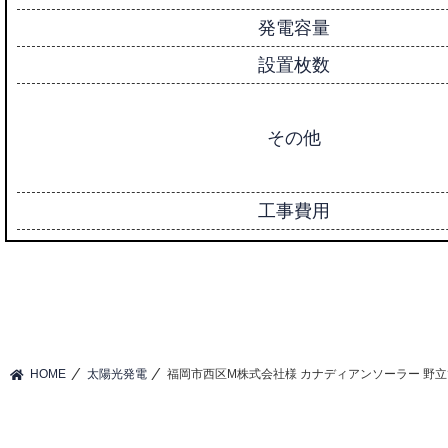
発電容量
設置枚数
その他
工事費用
⁄
⁄
HOME
太陽光発電
福岡市西区M株式会社様 カナディアンソーラー 野立て